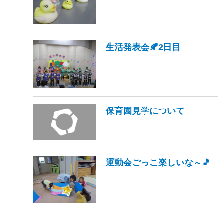
生活発表会🍂2日目
保育園見学について
運動会ごっこ楽しいな～🎵