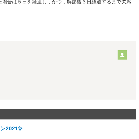
た場合は５日を経過し，かつ，解熱後３日経過するまで欠席
2021✨