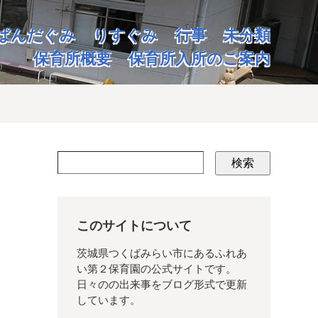
ぱんだぐみ
りすぐみ
行事
未分類
保育所概要
保育所入所のご案内
検索
このサイトについて
茨城県つくばみらい市にあるふれあ
い第２保育園の公式サイトです。
日々のの出来事をブログ形式で更新
しています。