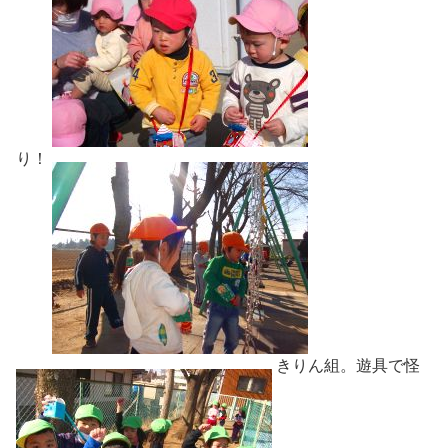
り！
きりん組。遊具で怪