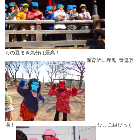
らの豆まき気分は最高！
保育所に赤鬼･青鬼登
場！
ひよこ組びっく