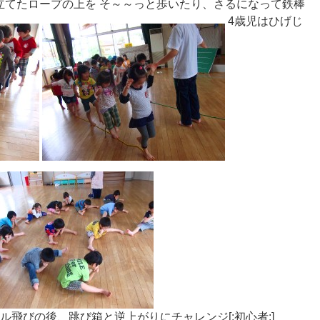
立てたロープの上を そ～～っと歩いたり、さるになって鉄棒
4歳児はひげじ
ル飛びの後、跳び箱と逆上がりにチャレンジ[:初心者:]