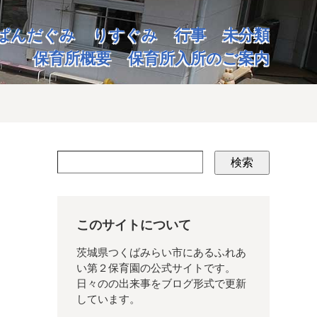
ぱんだぐみ
りすぐみ
行事
未分類
保育所概要
保育所入所のご案内
検索
このサイトについて
茨城県つくばみらい市にあるふれあ
い第２保育園の公式サイトです。
日々のの出来事をブログ形式で更新
しています。