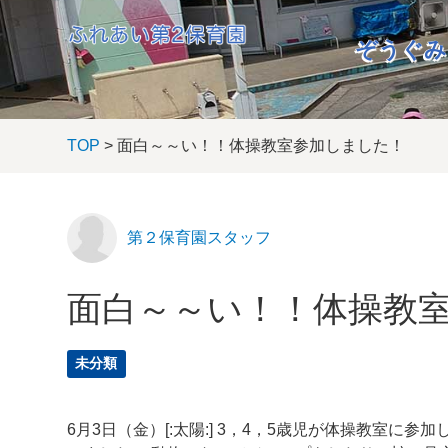
ぞうぐみ
TOP
> 面白～～い！！体操教室参加しました！
第２保育園スタッフ
面白～～い！！体操教
未分類
6月3日（金）[:太陽:] 3，4，5歳児が体操教室