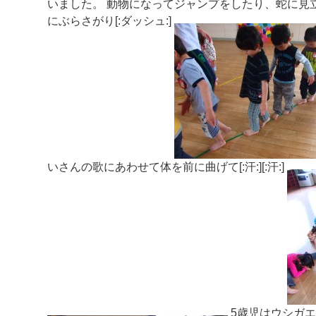
いました。 動物になってジャンプをしたり、蛇に見
にぶらさがり[:ダッシュ:]
いさんの歌にあわせて体を前に曲げて[:汗:][:汗:]
5歳児はウシガエ