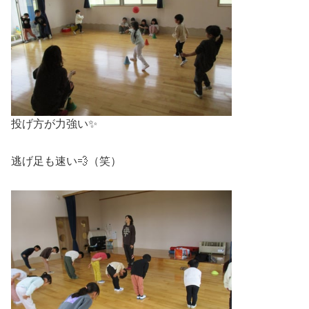
投げ方が力強い✨
逃げ足も速い💨（笑）