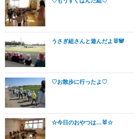
♡もうすぐぱんだ組♡
うさぎ組さんと遊んだよ🐰🐼
♡お散歩に行ったよ♡
☆今日のおやつは…🐰☆