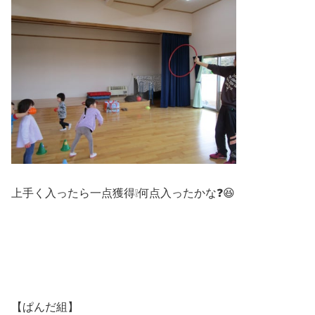
上手く入ったら一点獲得❕何点入ったかな❓😆
【ぱんだ組】