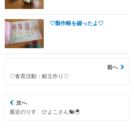
♡製作帳を綴ったよ♡
前へ
♡食育活動：献立作り♡
次へ
最近のりす、ひよこさん🐿️🐣