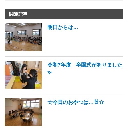
関連記事
明日からは…
令和7年度 卒園式がありました
✨
☆今日のおやつは…🐰☆