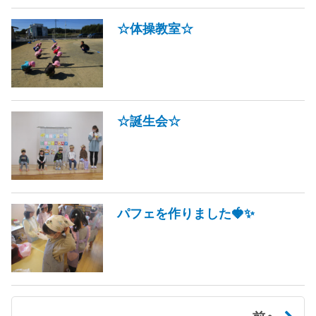
☆体操教室☆
☆誕生会☆
パフェを作りました🍓✨