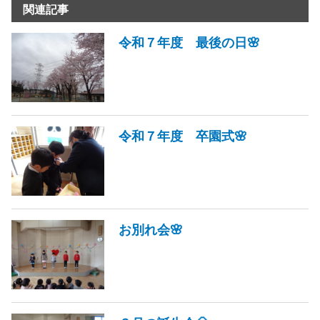
関連記事
令和７年度 最後の日🌸
令和７年度 卒園式🌸
お別れ会🌸