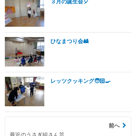
３月の誕生会🎈
ひなまつり会🎎
レッツクッキング🧑🏻‍🍳
前へ
最近のうさぎ組さん🐰