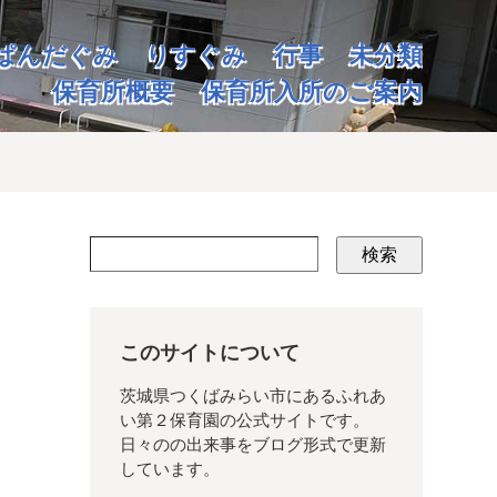
ぱんだぐみ
りすぐみ
行事
未分類
保育所概要
保育所入所のご案内
検索
このサイトについて
茨城県つくばみらい市にあるふれあ
い第２保育園の公式サイトです。
日々のの出来事をブログ形式で更新
しています。