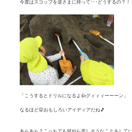
今度はスコップを逆さまに持って･･･どうするの？！
「こうするとドリルになるよ👍グィィィーーーン」
なるほど😲おもしろいアイディアだね🎵
あらあら？こっちでも何やら楽しそうなことをして