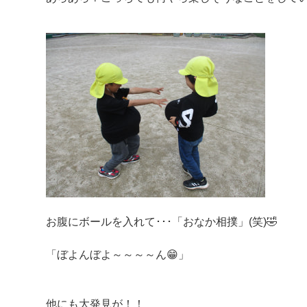
お腹にボールを入れて･･･「おなか相撲」(笑)🤣
「ぼよんぼよ～～～～ん😁」
他にも大発見が！！