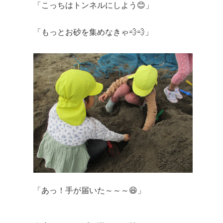
「こっちはトンネルにしよう😊」
「もっとお砂を集めなきゃ💨💨」
「あっ！手が届いた～～～😆」