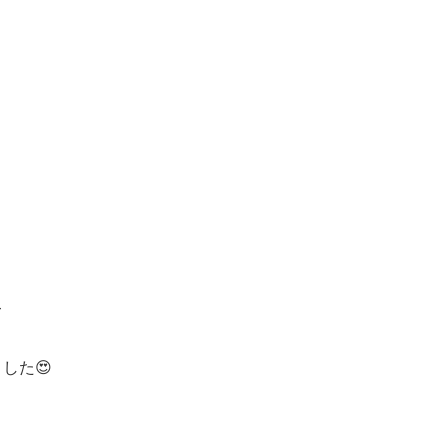
て
した😍