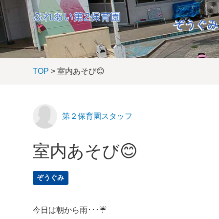
ぞうぐみ
TOP
> 室内あそび😊
第２保育園スタッフ
室内あそび😊
ぞうぐみ
今日は朝から雨･･･☔