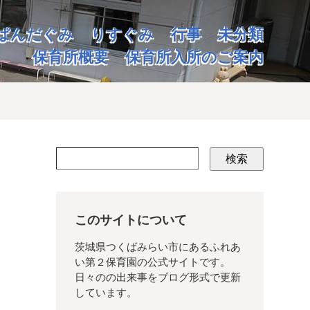
ぱんだぐみ
りすぐみ
行事
未分類
保育所概要
保育所入所のご案内
検索
このサイトについて
茨城県つくばみらい市にあるふれあ
い第２保育園の公式サイトです。
日々のの出来事をブログ形式で更新
しています。