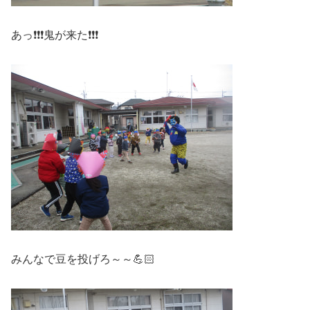
あっ❗❗❗鬼が来た❗❗❗
みんなで豆を投げろ～～💪🏻