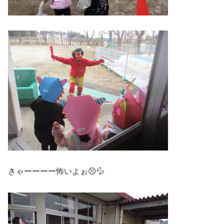
きゃーーーー怖いよぉ😣💦