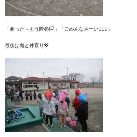
「参った～もう降参🏳」「ごめんなさーい🙇🏻‍♀️」
最後は鬼と仲直り💖