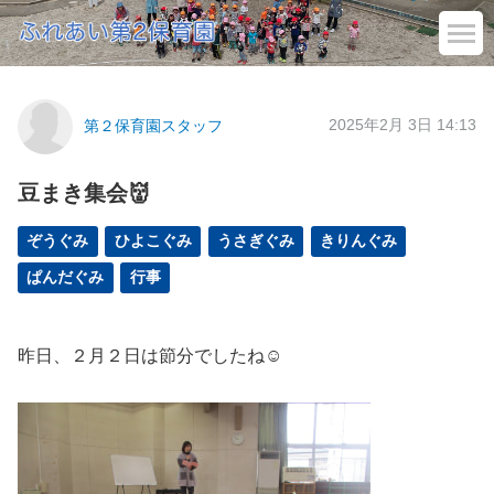
2025年2月 3日 14:13
第２保育園スタッフ
豆まき集会👹
ぞうぐみ
ひよこぐみ
うさぎぐみ
きりんぐみ
ぱんだぐみ
行事
昨日、２月２日は節分でしたね☺️