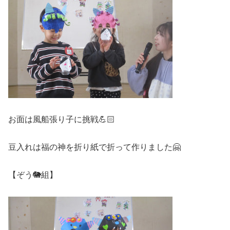
お面は風船張り子に挑戦💪🏻
豆入れは福の神を折り紙で折って作りました🤗
【ぞう🐘組】