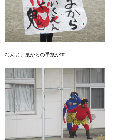
なんと、鬼からの手紙が❗❗❗