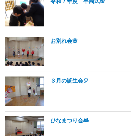
令和７年度 卒園式🌸
お別れ会🌸
３月の誕生会🎈
ひなまつり会🎎