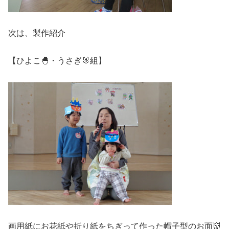
次は、製作紹介
【ひよこ🐣・うさぎ🐰組】
画用紙にお花紙や折り紙をちぎって作った帽子型のお面👹