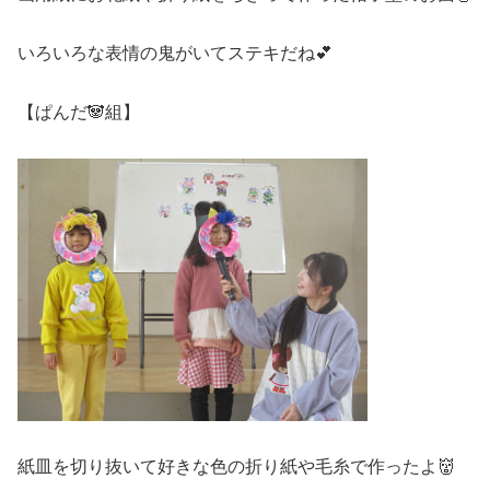
いろいろな表情の鬼がいてステキだね💕
【ぱんだ🐼組】
紙皿を切り抜いて好きな色の折り紙や毛糸で作ったよ👹