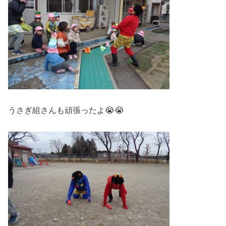
うさぎ組さんも頑張ったよ😭😭