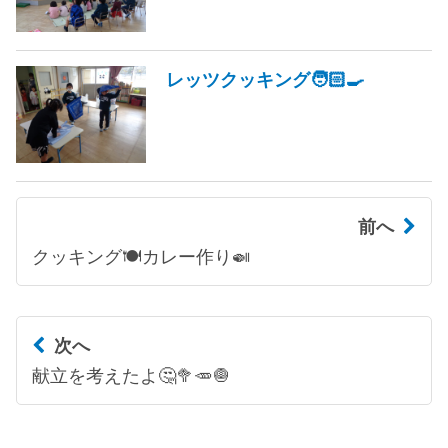
レッツクッキング🧑🏻‍🍳
前へ
クッキング🍽️カレー作り🍛
次へ
献立を考えたよ🤔🥦🥕🧅