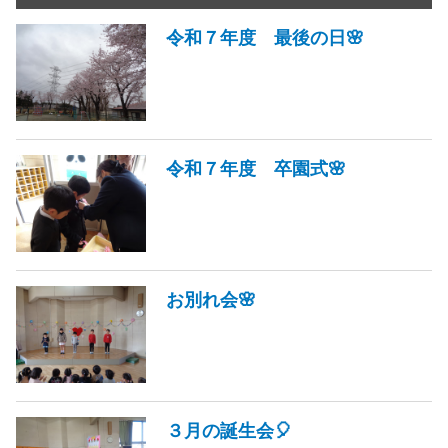
令和７年度 最後の日🌸
令和７年度 卒園式🌸
お別れ会🌸
３月の誕生会🎈