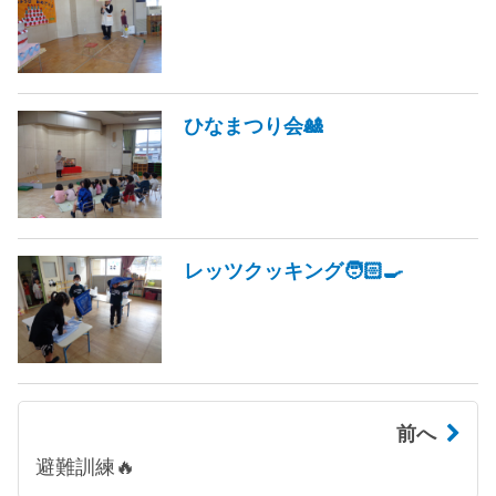
ひなまつり会🎎
レッツクッキング🧑🏻‍🍳
前へ
避難訓練🔥