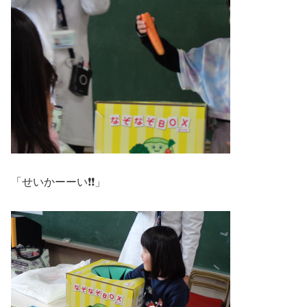
「せいかーーい❗❗」