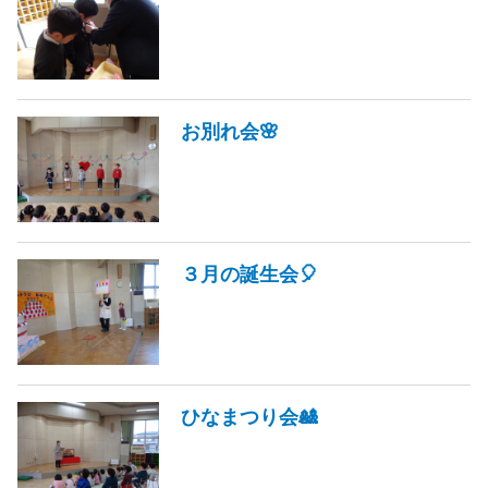
お別れ会🌸
３月の誕生会🎈
ひなまつり会🎎