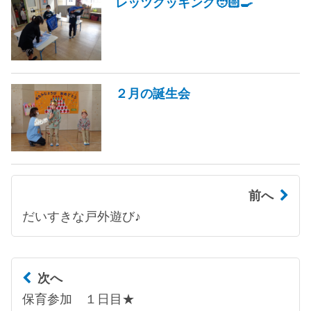
レッツクッキング🧑🏻‍🍳
２月の誕生会
前へ
だいすきな戸外遊び♪
次へ
保育参加 １日目★