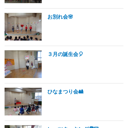
お別れ会🌸
３月の誕生会🎈
ひなまつり会🎎