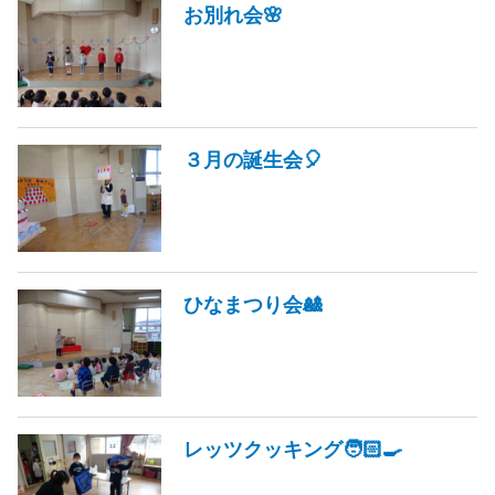
お別れ会🌸
３月の誕生会🎈
ひなまつり会🎎
レッツクッキング🧑🏻‍🍳