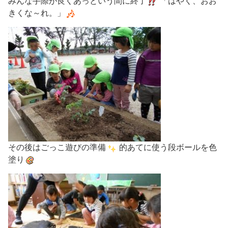
みんな手際が良くあっという間に終了
「はやく、おお
きくな～れ。」
その後はごっこ遊びの準備
的あてに使う段ボールを色
塗り