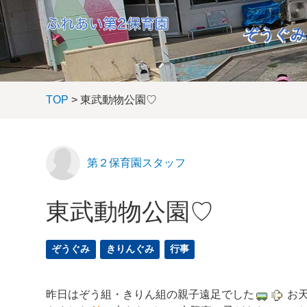
ぞうぐみ
TOP
> 東武動物公園♡
第２保育園スタッフ
東武動物公園♡
ぞうぐみ
きりんぐみ
行事
昨日はぞう組・きりん組の親子遠足でした
お天