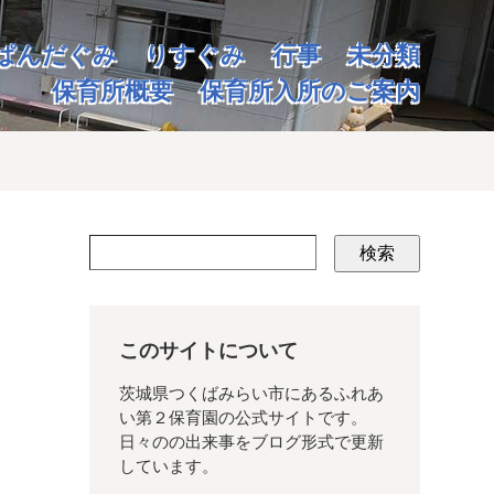
ぱんだぐみ
りすぐみ
行事
未分類
保育所概要
保育所入所のご案内
検索
このサイトについて
茨城県つくばみらい市にあるふれあ
い第２保育園の公式サイトです。
日々のの出来事をブログ形式で更新
しています。