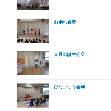
お別れ会🌸
３月の誕生会🎈
ひなまつり会🎎