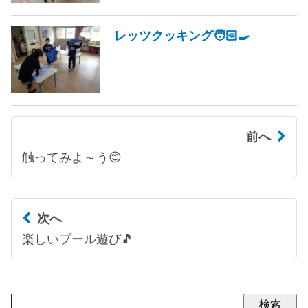
レッツクッキング🧑🏻‍🍳
前へ
触ってみよ～う😊
次へ
楽しいプール遊び🎵
検索