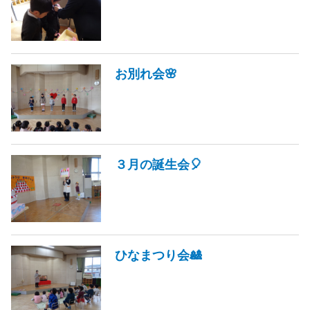
お別れ会🌸
３月の誕生会🎈
ひなまつり会🎎