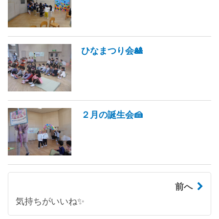
ひなまつり会🎎
２月の誕生会🍰
前へ
気持ちがいいね✨