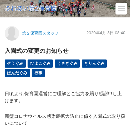
2020年4月 3日 08:40
第２保育園スタッフ
入園式の変更のお知らせ
ぞうぐみ
ひよこぐみ
うさぎぐみ
きりんぐみ
ぱんだぐみ
行事
日頃より,保育園運営にご理解とご協力を賜り感謝申し上
げます。
新型コロナウイルス感染症拡大防止に係る入園式の取り扱
いについて