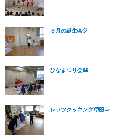
３月の誕生会🎈
ひなまつり会🎎
レッツクッキング🧑🏻‍🍳