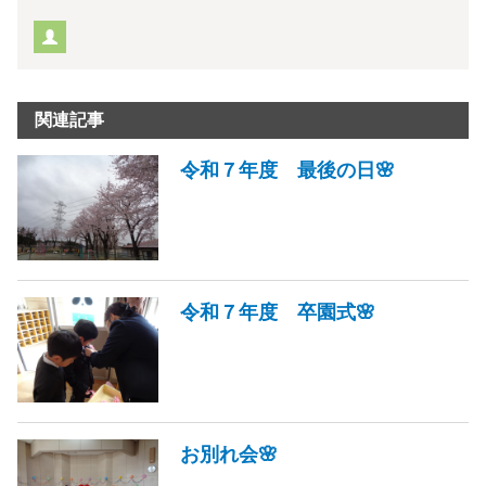
関連記事
令和７年度 最後の日🌸
令和７年度 卒園式🌸
お別れ会🌸