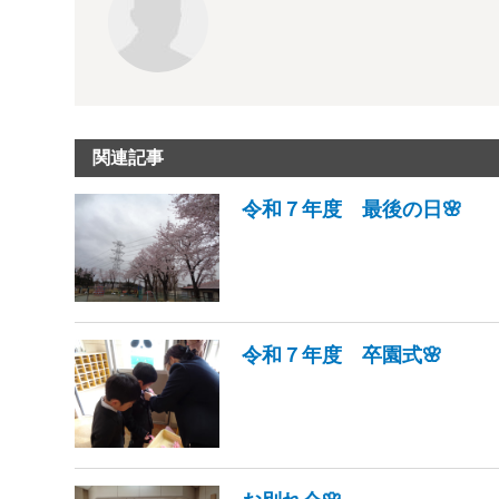
関連記事
令和７年度 最後の日🌸
令和７年度 卒園式🌸