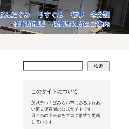
ぱんだぐみ
りすぐみ
行事
未分類
保育所概要
保育所入所のご案内
検索
このサイトについて
茨城県つくばみらい市にあるふれあ
い第２保育園の公式サイトです。
日々のの出来事をブログ形式で更新
しています。