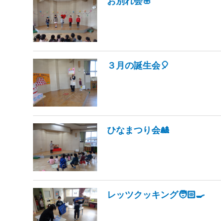
お別れ会🌸
３月の誕生会🎈
ひなまつり会🎎
レッツクッキング🧑🏻‍🍳