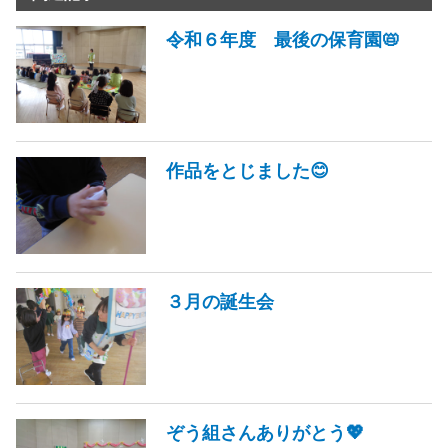
令和６年度 最後の保育園📛
作品をとじました😊
３月の誕生会
ぞう組さんありがとう💖