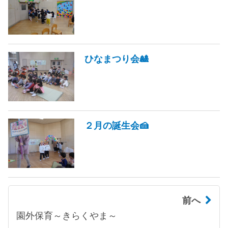
ひなまつり会🎎
２月の誕生会🍰
前へ
園外保育～きらくやま～