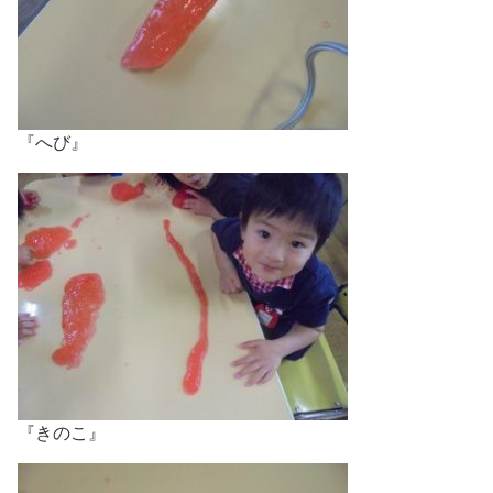
『へび』
『きのこ』