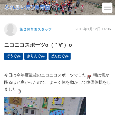
2016年1月12日 14:06
第２保育園スタッフ
ニコニコスポーツo（｀∀´）o
ぞうぐみ
きりんぐみ
ぱんだぐみ
今日は今年度最後のニコニコスポーツでした
朝は雪が
降るほど寒かったので、よ～く体を動かして準備体操をし
ました