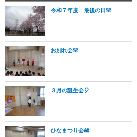
令和７年度 最後の日🌸
お別れ会🌸
３月の誕生会🎈
ひなまつり会🎎