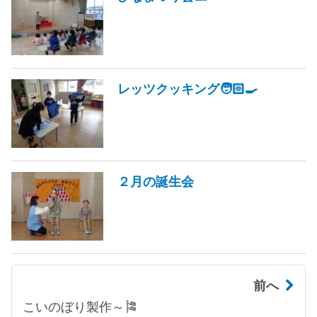
レッツクッキング🧑🏻‍🍳
２月の誕生会
前へ
こいのぼり製作～🎏