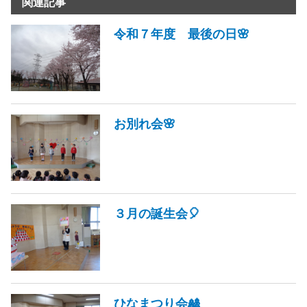
関連記事
令和７年度 最後の日🌸
お別れ会🌸
３月の誕生会🎈
ひなまつり会🎎