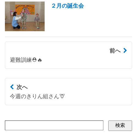
２月の誕生会
前へ
避難訓練⛑🔥
次へ
今週のきりん組さん🦒
検索