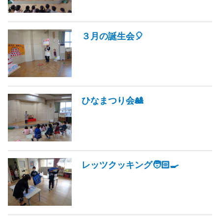
３月の誕生会🎈
ひなまつり会🎎
レッツクッキング🧑🏻‍🍳