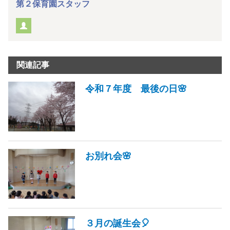
第２保育園スタッフ
関連記事
令和７年度 最後の日🌸
お別れ会🌸
３月の誕生会🎈