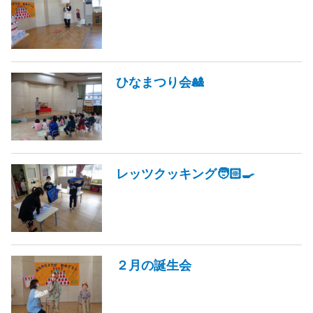
ひなまつり会🎎
レッツクッキング🧑🏻‍🍳
２月の誕生会