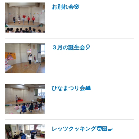
お別れ会🌸
３月の誕生会🎈
ひなまつり会🎎
レッツクッキング🧑🏻‍🍳