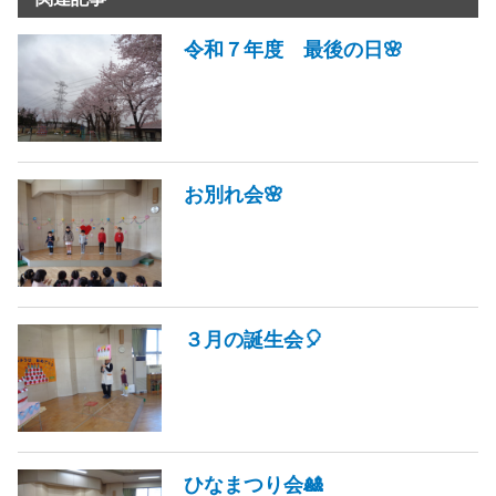
令和７年度 最後の日🌸
お別れ会🌸
３月の誕生会🎈
ひなまつり会🎎