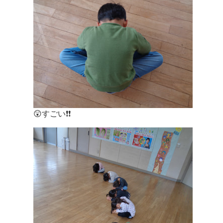
😲すごい❗❗