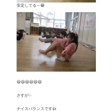
安定してる～😁
😃😃😃😃😃😃
さすが✨
ナイスバランスです👍