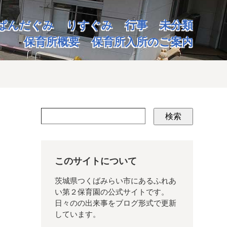
ぱんだぐみ
りすぐみ
行事
未分類
保育所概要
保育所入所のご案内
検索
このサイトについて
茨城県つくばみらい市にあるふれあ
い第２保育園の公式サイトです。
日々のの出来事をブログ形式で更新
しています。