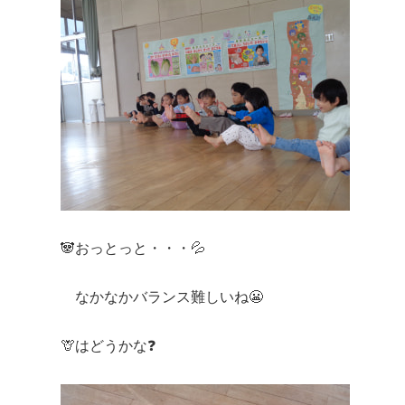
🐼おっとっと・・・💦
なかなかバランス難しいね😬
🦒はどうかな❓