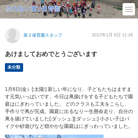
2012年1月 6日 11:26
第２保育園スタッフ
あけましておめでとうございます
未分類
1月6日(金）[:太陽:] 新しい年になり、子どもたちはますま
す元気いっぱいです。今日は凧揚げをする子どもたちで園
庭はにぎわっていました。 どのクラスも工夫をこらし、
手作りで凧が完成。園庭に出るなり一生懸命走り、自分の
凧を揚げていました[:ダッシュ:][:ダッシュ:] 小さい子はバ
イクや砂遊びなど穏やかな園庭はにぎっわっていました。