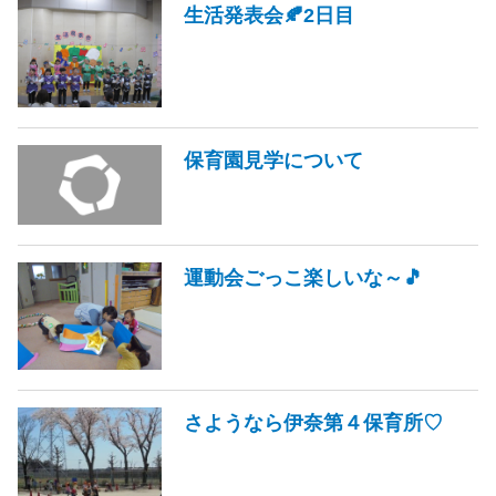
生活発表会🍂2日目
保育園見学について
運動会ごっこ楽しいな～🎵
さようなら伊奈第４保育所♡