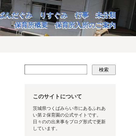
ぱんだぐみ
りすぐみ
行事
未分類
保育所概要
保育所入所のご案内
検索
このサイトについて
茨城県つくばみらい市にあるふれあ
い第２保育園の公式サイトです。
日々のの出来事をブログ形式で更新
しています。