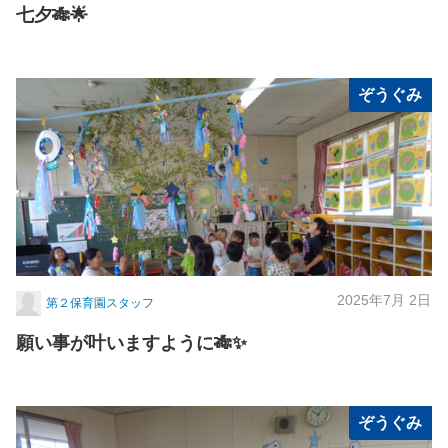
七夕🎋🌟
ぞうぐみ
2025年7月 2日
第２保育園スタッフ
願い事が叶いますように🎋✨
ぞうぐみ