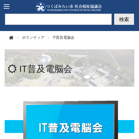
このページの本文へ移動
検索
ボランティア
IT普及電脳会
IT普及電脳会