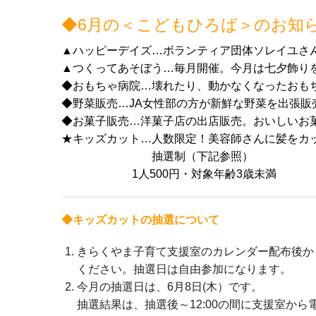
◆6月の＜こどもひろば＞のお知
▲ハッピーデイズ…ボランティア団体ソレイユさ
▲つくってあそぼう…毎月開催。今月は七夕飾り
◆おもちゃ病院…壊れたり、動かなくなったおも
◆野菜販売…JA女性部の方が新鮮な野菜を出張販
◆お菓子販売…洋菓子店の出店販売。おいしいお
★キッズカット…人数限定！美容師さんに髪をカ
抽選制（下記参照）
1人500円・対象年齢3歳未満
◆キッズカットの抽選について
きらくやま子育て支援室のカレンダー配布後か
ください。抽選日は自由参加になります。
今月の抽選日は、6月8日(木）です。
抽選結果は、抽選後～12:00の間に支援室か