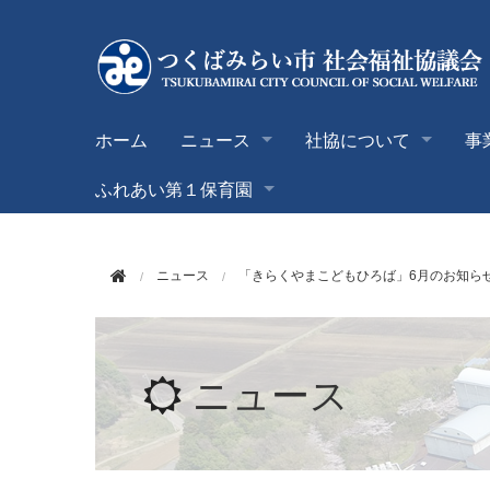
このページの本文へ移動
ホーム
ニュース
社協について
事
ふれあい第１保育園
ニュース
「きらくやまこどもひろば」6月のお知ら
ニュース