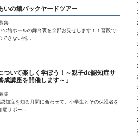
あいの館バックヤードツアー
募集
いの館ホールの舞台裏を全部お見せします！！普段で
できない照...
について楽しく学ぼう！～親子de認知症サ
養成講座を開催します～」
募集
県認知症を知る月間に合わせて、小学生とその保護者を
症サポー...