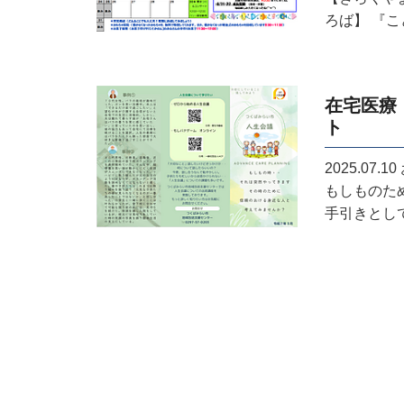
ろば】 『こど
在宅医療
ト
2025.07.10
もしものた
手引きとして