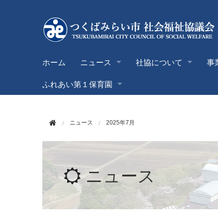
このページの本文へ移動
ホーム
ニュース
社協について
事
ふれあい第１保育園
ニュース
2025年7月
ニュース