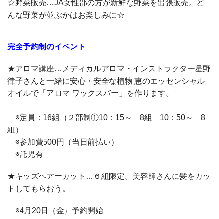
☆野菜販売…JA女性部の方が新鮮な野菜を出張販売。ど
んな野菜が並ぶかはお楽しみに☆
完全予約制のイベント
★アロマ講座…メディカルアロマ・インストラクター星野
律子さんと一緒に安心・安全な植物 恵のエッセンシャル
オイルで「アロマ ワックスバー」を作ります。
※定員：16組（２部制①10：15～ 8組 10：50～ 8
組）
※参加費500円（当日前払い）
※託児有
★キッズヘアーカット…６組限定。美容師さんに髪をカッ
トしてもらおう。
※4月20日（金）予約開始