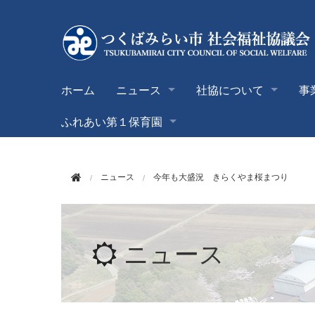
このページの本文へ移動
ホーム
ニュース
社協について
事
ふれあい第１保育園
ニュース
今年も大盛況 きらくやま桜まつり
ニュース