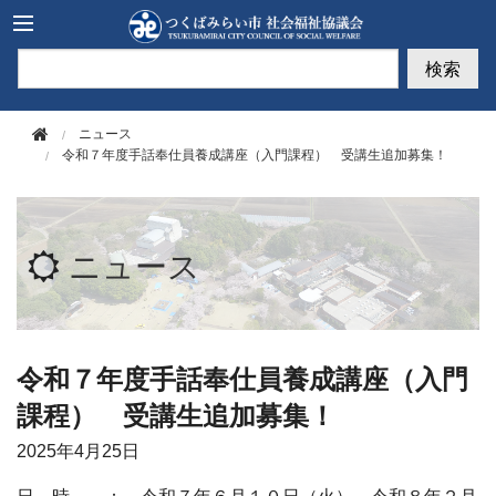
このページの本文へ移動
検索
ニュース
令和７年度手話奉仕員養成講座（入門課程） 受講生追加募集！
ニュース
令和７年度手話奉仕員養成講座（入門
課程） 受講生追加募集！
2025年
4月25日