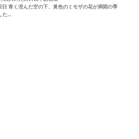
月12日 青く澄んだ空の下、黄色のミモザの花が満開の季
...