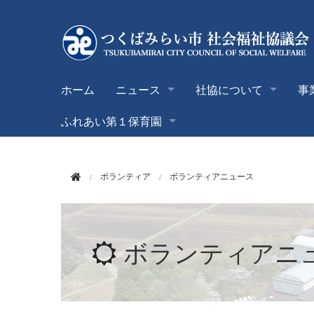
このページの本文へ移動
ホーム
ニュース
社協について
事
ふれあい第１保育園
ボランティア
ボランティアニュース
ボランティアニ