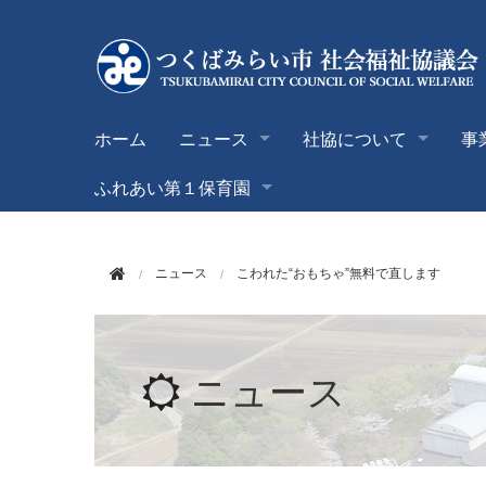
このページの本文へ移動
ホーム
ニュース
社協について
事
ふれあい第１保育園
ニュース
こわれた“おもちゃ”無料で直します
ニュース