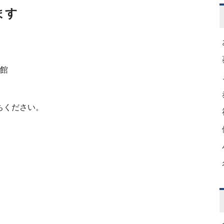
ます
。
祉館
ちください。