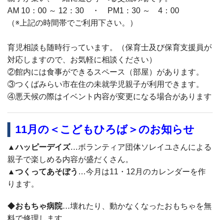
AM 10：00 ～ 12：30 ・ PM1：30 ～ 4：00
（※上記の時間帯でご利用下さい。）
育児相談も随時行っています。（保育士及び保育支援員が
対応しますので、お気軽に相談ください）
②館内には食事ができるスペース（部屋）があります。
③つくばみらい市在住の未就学児親子が利用できます。
④悪天候の際はイベント内容が変更になる場合があります
11月の＜こどもひろば＞のお知らせ
▲
ハッピーデイズ
…ボランティア団体ソレイユさんによる
親子で楽しめる内容が盛だくさん。
▲
つくってあそぼう
…今月は11・12月のカレンダーを作
ります。
◆
おもちゃ病院
…壊れたり、動かなくなったおもちゃを無
料で修理します。