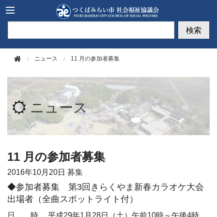
このページの本文へ移動
検索
ニュース
11 月の参加者募集
ニュース
11 月の参加者募集
2016年
10月20日
募集
◆参加者募集 第3回きらくやま新春カラオケ大会
出場者（全曲スポットライト付）
日 時 平成29年1月28日（土）午前10時～午後4時