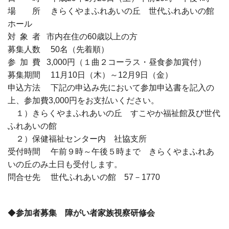
場 所 きらくやまふれあいの丘 世代ふれあいの館
ホール
対 象 者 市内在住の60歳以上の方
募集人数 50名（先着順）
参 加 費 3,000円（１曲２コーラス・昼食参加賞付）
募集期間 11月10日（木）～12月9日（金）
申込方法 下記の申込み先において参加申込書を記入の
上、参加費3,000円をお支払いください。
１）きらくやまふれあいの丘 すこやか福祉館及び世代
ふれあいの館
２）保健福祉センター内 社協支所
受付時間 午前９時～午後５時まで きらくやまふれあ
いの丘のみ土日も受付します。
問合せ先 世代ふれあいの館 57－1770
◆
参加者募集 障がい者家族視察研修会