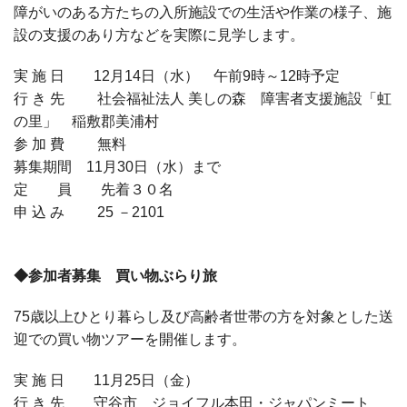
障がいのある方たちの入所施設での生活や作業の様子、施
設の支援のあり方などを実際に見学します。
実 施 日 12月14日（水） 午前9時～12時予定
行 き 先 社会福祉法人 美しの森 障害者支援施設「虹
の里」 稲敷郡美浦村
参 加 費 無料
募集期間 11月30日（水）まで
定 員 先着３０名
申 込 み 25 －2101
◆参加者募集 買い物ぶらり旅
75歳以上ひとり暮らし及び高齢者世帯の方を対象とした送
迎での買い物ツアーを開催します。
実 施 日 11月25日（金）
行 き 先 守谷市 ジョイフル本田・ジャパンミート