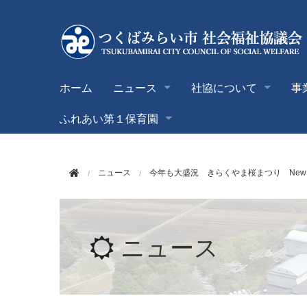
このページの本文へ移動
ホーム
ニュース
社協について
事
ふれあい第１保育園
ニュース
今年も大盛況 きらくやま桜まつり New
ニュース