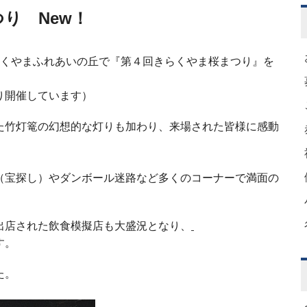
り New！
らくやまふれあいの丘で『第４回きらくやま桜まつり』を
り開催しています）
た竹灯篭の幻想的な灯りも加わり、来場された皆様に感動
（宝探し）やダンボール迷路など多くのコーナーで満面の
出店された飲食模擬店も大盛況となり、
す。
た。