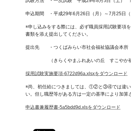
試験方法 ・一次試験 平成29年8月5日（土）
申込期間 ・平成29年6月26日（月）～7月25日
※申し込みをする際には、必ず職員採用試験要項
書類を添え提出してください。
提出先 ・つくばみらい市社会福祉協議会本所 神生53
（きらくやまふれあいの丘 すこやか福
採用試験実施要項-6722d96a.xlsxをダウンロード
※尚、初任給につきましては、①②と③④では違
い。但し職歴等がある方は一定の基準により加算
申込書兼履歴書-5a5bdd9d.xlsをダウンロード