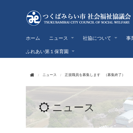
このページの本文へ移動
ホーム
ニュース
社協について
事
ふれあい第１保育園
ニュース
正規職員を募集します （募集終了）
ニュース