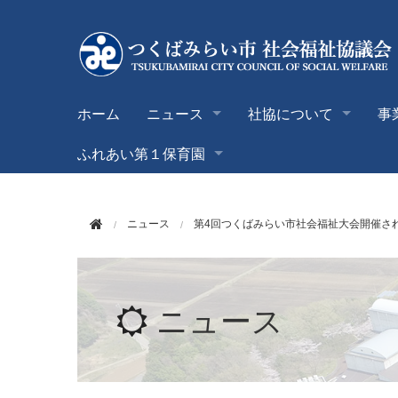
このページの本文へ移動
ホーム
ニュース
社協について
事
ふれあい第１保育園
ニュース
第4回つくばみらい市社会福祉大会開催さ
ニュース