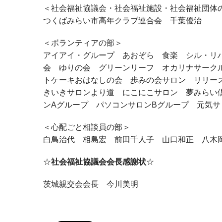
＜社会福祉協議会・社会福祉施設・社会福祉団体
つくばみらい市高年クラブ連合会 千葉優治
＜ボランティアの部＞
アイアイ・グループ あおぞら 食楽 シル・リ
会 ゆりの会 グリーンリーフ オカリナサーク
トケーキおはなしの会 歩みの会サロン リリー
きいきサロンより道 にこにこサロン 夢みらい
ンAグループ パソコンサロンBグループ 元気サ
＜心配ごと相談員の部＞
白鳥治代 相島宏 前田千人子 山口和正 八
☆
社会福祉協議会会長感謝状
☆
茨城親交会会長 今川美明