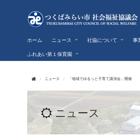
このページの本文へ移動
ホーム
ニュース
社協について
事
ふれあい第１保育園
ニュース
「地域でゆるっと子育て講演会」開催
ニュース