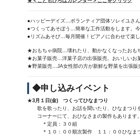
★＜こどもひろばカレンダー＞ここをクリック
●ハッピーデイズ…ボランティア団体ソレイユさ
●つくってあそぼう…簡単な工作活動をします。
●リズムあそび…毎月開催！ピアノに合わせて楽
★おもちゃ病院…壊れたり、動かなくなったおも
★お菓子販売…洋菓子店の出張販売。おいしいお
★野菜販売…JA女性部の方が新鮮な野菜を出張販
◆申し込みイベント
★
3月１日(金) つくってひなまつり
歌を歌ったり、お話を聞いたり、ひなまつりを
コーナーにて、おひなさまの製作もあります
＊定員：３０組
＊１０：００順次製作 １１：００ひなま