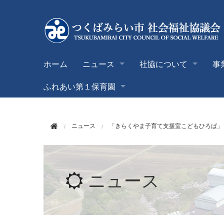
このページの本文へ移動
ホーム
ニュース
社協について
事
ふれあい第１保育園
ニュース
「きらくやま子育て支援室こどもひろば」
ニュース