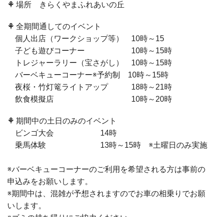
⚘
場所 きらくやまふれあいの丘
⚘
全期間通してのイベント
個人出店（ワークショップ等）
10
時～
15
子ども遊びコーナー
10
時～
15
時
トレジャーラリー（宝さがし）
10
時～
15
時
バーベキューコーナー※予約制
10
時～
15
時
夜桜・竹灯篭ライトアップ
18
時～
21
時
飲食模擬店
10
時～
20
時
⚘
期間中の土日のみのイベント
ビンゴ大会
14
時
乗馬体験
13
時～
15
時 ※土曜日のみ実施
※バーベキューコーナーのご利用を希望される方は事前の
申込みをお願いします。
※期間中は、混雑が予想されますのでお車の相乗りでお願
いします。