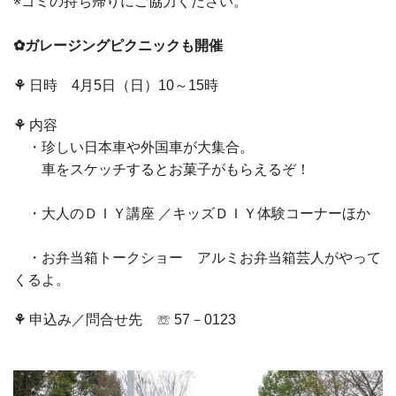
※ゴミの持ち帰りにご協力ください。
✿ガレージングピクニックも開催
⚘
日時
4月
5
日（日）
10
～
15
時
⚘
内容
・珍しい日本車や外国車が大集合。
車をスケッチするとお菓子がもらえるぞ！
・大人のＤＩＹ講座 ／キッズＤＩＹ体験コーナーほか
・お弁当箱トークショー アルミお弁当箱芸人がやって
くるよ。
⚘
申込み／問合せ先 ☏
57
－
0123