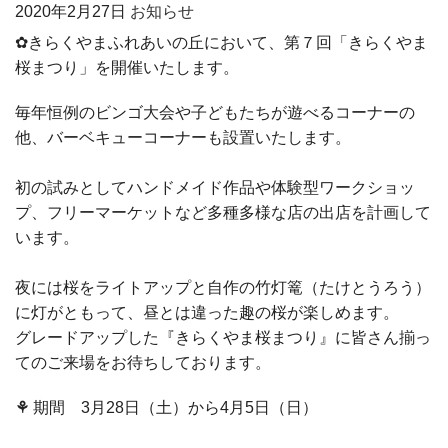
2020年
2月27日
お知らせ
✿きらくやまふれあいの丘において、第７回「きらくやま
桜まつり」を開催いたします。
毎年恒例のビンゴ大会や子どもたちが遊べるコーナーの
他、バーベキューコーナーも設置いたします。
初の試みとしてハンドメイド作品や体験型ワークショッ
プ、フリーマーケットなど多種多様な店の出店を計画して
います。
夜には桜をライトアップと自作の
竹灯篭（たけとうろう）
に灯がともって、昼とは違った趣の桜が楽しめます。
グレードアップした『きらくやま桜まつり』に皆さん揃っ
てのご来場をお待ちしております。
⚘
期間
3
月
28
日（土）から
4
月
5
日（日）