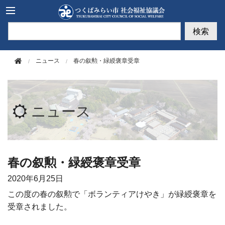
このページの本文へ移動
検索
ニュース
春の叙勲・緑綬褒章受章
ニュース
春の叙勲・緑綬褒章受章
2020年
6月25日
この度の春の叙勲で「ボランティアけやき」が緑綬褒章を
受章されました。