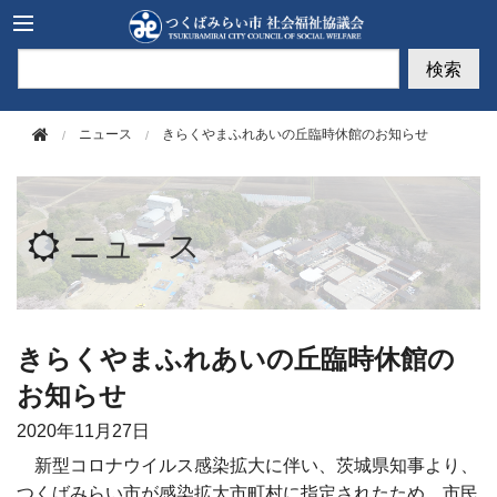
このページの本文へ移動
検索
ニュース
きらくやまふれあいの丘臨時休館のお知らせ
ニュース
きらくやまふれあいの丘臨時休館の
お知らせ
2020年
11月27日
新型コロナウイルス感染拡大に伴い、茨城県知事より、
つくばみらい市が感染拡大市町村に指定されたため、市民