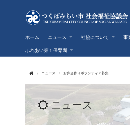
このページの本文へ移動
ホーム
ニュース
社協について
事
ふれあい第１保育園
ニュース
お弁当作りボランティア募集
ニュース