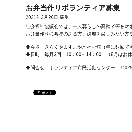
お弁当作りボランティア募集
2021年
2月26日
募集
社会福祉協議会では、一人暮らしの高齢者等を対
お弁当作りに興味のある方、調理を楽しみたい方
◆会場：きらくやますこやか福祉館（年に数回で
◆日時：毎月
2
回
10
：
00
～
14
：
00
（
8
月はお
◆問合せ：ボランティア市民活動センター ☏0297-2