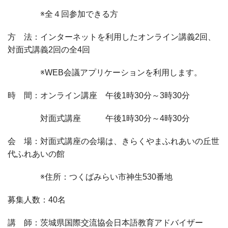
※全４回参加できる方
方 法：インターネットを利用したオンライン講義2回、
対面式講義
2
回の全4回
※
WEB
会議アプリケーションを利用します。
時 間：オンライン講座 午後
1
時
30
分～
3
時
30
分
対面式講座 午後1時30分～4時30分
会 場：対面式講座の会場は、きらくやまふれあいの丘世
代ふれあいの館
※住所：つくばみらい市神生
530
番地
募集人数：
40
名
講 師：茨城県国際交流協会日本語教育アドバイザー