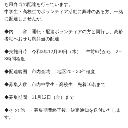
ち風弁当の配達を行っています。
中学生・高校生でボランティア活動に興味のある方、一緒
に配達しませんか。
◆内 容 運転・配達ボランティアの方と同行し、高齢
者宅へおせち風弁当の配達
◆実施日時 令和
3
年
12
月
30
日（木） 午前
9
時から
2
～
3
時間程度
◆配達範囲 市内全域
1
地区
20
～
30
件程度
◆募集人数 市内中学生・高校生 先着
16
名まで
◆募集期間
11
月
12
日（金）まで
◆そ の 他 ・募集期間終了後、決定通知を送付いたしま
す。