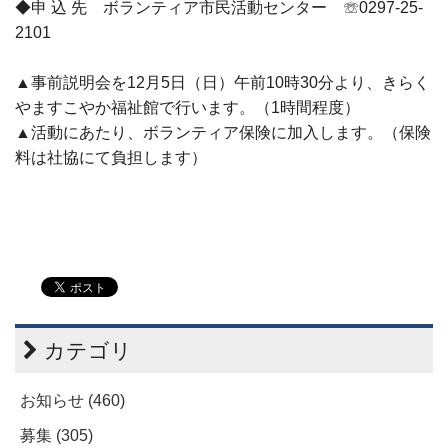
◆申 込 先 ボランティア市民活動センター ☏0297-25-
2101
▲事前説明会を
12
月
5
日（日）午前
10
時
30
分より、きらく
やますこやか福祉館で行います。（
1
時間程度）
▲活動にあたり、ボランティア保険に加入します。（保険
料は社協にて負担します）
カテゴリ
お知らせ (460)
募集 (305)