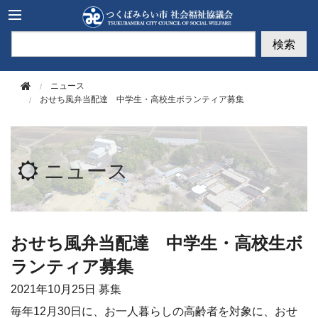
このページの本文へ移動
検索
ニュース
おせち風弁当配達 中学生・高校生ボランティア募集
ニュース
おせち風弁当配達 中学生・高校生ボ
ランティア募集
2021年
10月25日
募集
毎年
12
月
30
日に、お一人暮らしの高齢者を対象に、おせ